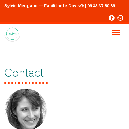
Sylvie Mengaud — Facilitante Davis®
| 06 33 37 80 86
Skip
-
-
to
content
TO
NA
Contact