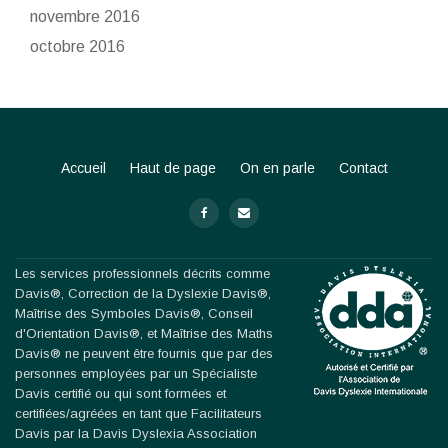
novembre 2016
octobre 2016
Accueil
Haut de page
On en parle
Contact
S
-
-
e
c
Les services professionnels décrits comme
o
Davis®, Correction de la Dyslexie Davis®,
Maîtrise des Symboles Davis®, Conseil
n
d'Orientation Davis®, et Maîtrise des Maths
Davis® ne peuvent être fournis que par des
d
personnes employées par un Spécialiste
a
Davis certifié ou qui sont formées et
certifiées/agréées en tant que Facilitateurs
r
Davis par la Davis Dyslexia Association