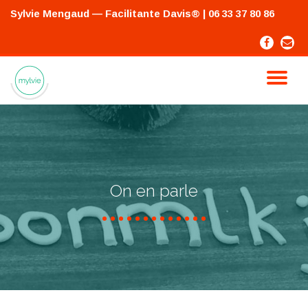
Sylvie Mengaud — Facilitante Davis®
| 06 33 37 80 86
Skip
-
-
to
content
TO
NA
On en parle