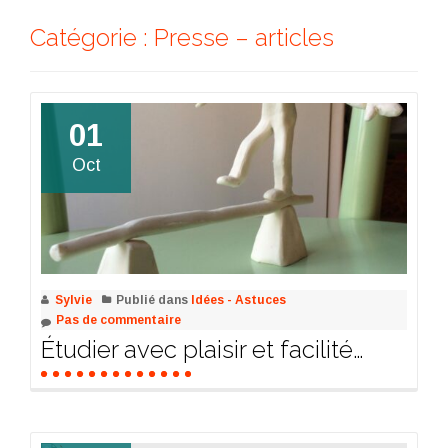
Catégorie :
Presse – articles
01
Oct
Sylvie
Publié dans
Idées - Astuces
Pas de commentaire
Étudier avec plaisir et facilité…