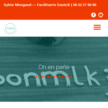
Sylvie Mengaud — Facilitante Davis®
| 06 33 37 80 86
Skip
-
-
to
content
TO
NA
On en parle